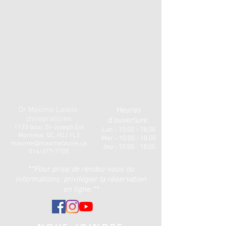
Dr Maxime Lavoie,
Heures
chiropraticien
d'ouverture:
1133 boul. St-Joseph Est
Lun - 10:00 - 18:00
Montréal, QC, H2J 1L3
Mer - 10:00 - 18:00
maxime@maximelavoie.ca
Jeu - 10:00 - 18:00​
514-377-7705
**Pour prise de rendez-vous ou
informations: privilégier la réservation
en ligne.**