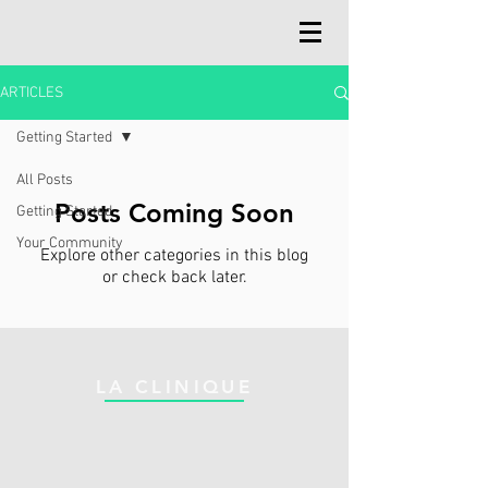
ARTICLES
Getting Started
All Posts
Posts Coming Soon
Getting Started
Your Community
Explore other categories in this blog
or check back later.
LA CLINIQUE