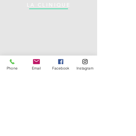
LA CLINIQUE
Phone
Email
Facebook
Instagram
Dr Maxime Lavoie,
Heures
chiropraticien
d'ouverture:
1133 boul. St-Joseph Est
Lun - 10:00 - 18:00
Montréal, QC, H2J 1L3
Mer - 10:00 - 18:00
maxime@maximelavoie.ca
Jeu - 10:00 - 18:00​
514-377-7705
**Pour prise de rendez-vous ou